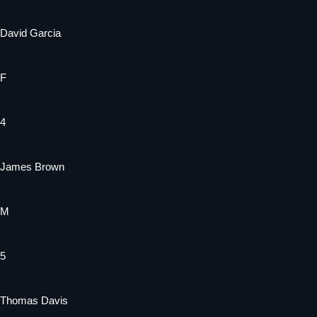
David Garcia
F
4
James Brown
M
5
Thomas Davis