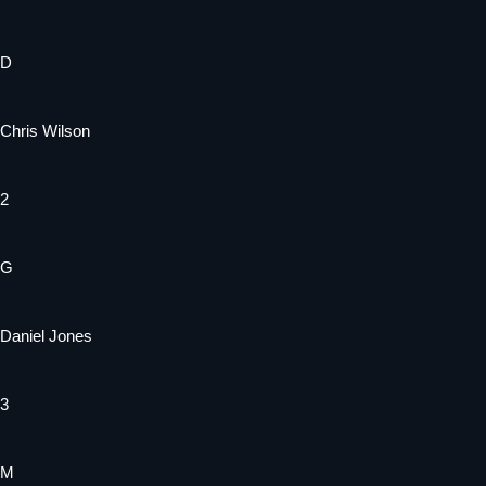
D
Chris Wilson
2
G
Daniel Jones
3
M