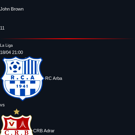
John Brown
11
La Liga
18/04 21:00
RC Arba
vs
CRB Adrar