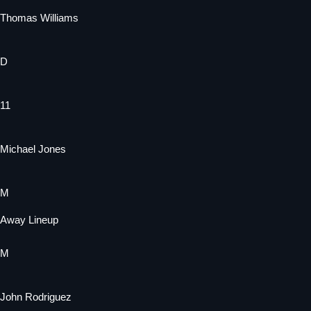
Thomas Williams
D
11
Michael Jones
M
Away Lineup
M
John Rodriguez