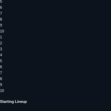
5
6
7
8
9
10
1
2
3
4
5
6
7
8
9
10
Starting Lineup