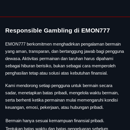
Responsible Gambling di EMON777
EMON777 berkomitmen menghadirkan pengalaman bermain
yang aman, transparan, dan bertanggung jawab bagi pengguna
dewasa. Aktivitas permainan dan taruhan harus dipahami
sebagai hiburan berisiko, bukan sebagai cara memperoleh
penghasilan tetap atau solusi atas kebutuhan finansial.
Kami mendorong setiap pengguna untuk bermain secara
sadar, menetapkan batas pribadi, mengelola waktu bermain,
serta berhenti ketika permainan mulai memengaruhi kondisi
keuangan, emosi, pekerjaan, atau hubungan pribadi.
Bermain hanya sesuai kemampuan finansial pribadi.
Tentukan batas waktu dan batas pengeluaran sebelum