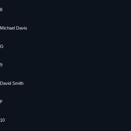
8
Michael Davis
G
9
David Smith
F
10