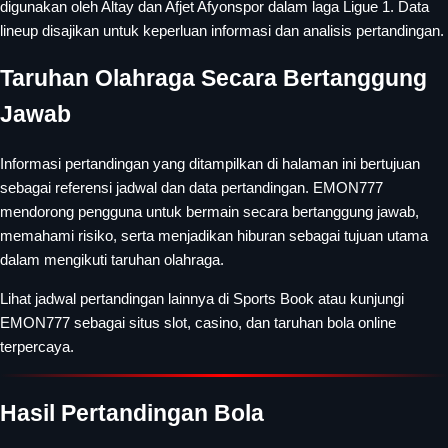
digunakan oleh Altay dan Afjet Afyonspor dalam laga Ligue 1. Data
lineup disajikan untuk keperluan informasi dan analisis pertandingan.
Taruhan Olahraga Secara Bertanggung
Jawab
Informasi pertandingan yang ditampilkan di halaman ini bertujuan
sebagai referensi jadwal dan data pertandingan. EMON777
mendorong pengguna untuk bermain secara bertanggung jawab,
memahami risiko, serta menjadikan hiburan sebagai tujuan utama
dalam mengikuti taruhan olahraga.
Lihat jadwal pertandingan lainnya di
Sports Book
atau kunjungi
EMON777
sebagai situs slot, casino, dan taruhan bola online
terpercaya.
Hasil Pertandingan Bola