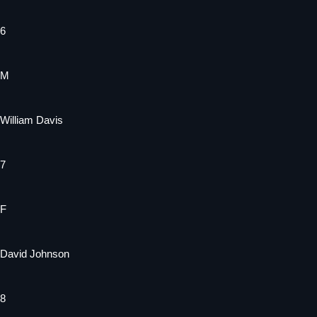
6
M
William Davis
7
F
David Johnson
8