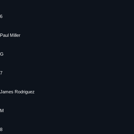
6
Paul Miller
G
7
James Rodriguez
M
8