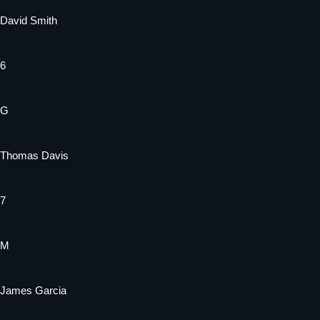
David Smith
6
G
Thomas Davis
7
M
James Garcia