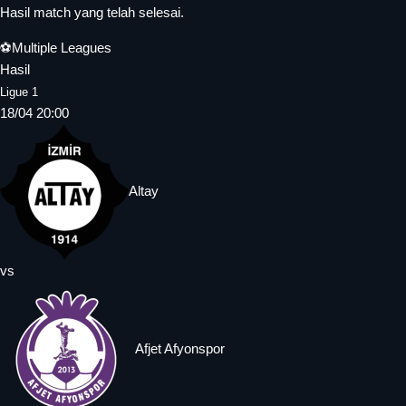
Hasil match yang telah selesai.
⚽
Multiple Leagues
Hasil
Ligue 1
18/04 20:00
Altay
vs
Afjet Afyonspor