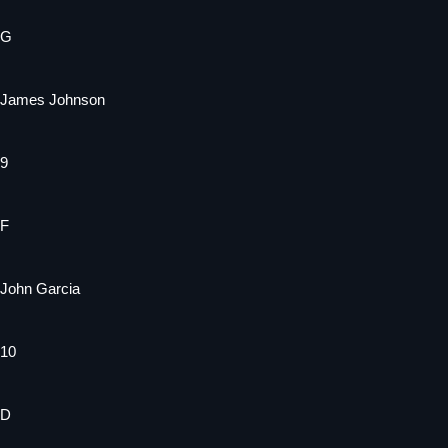
G
James Johnson
9
F
John Garcia
10
D