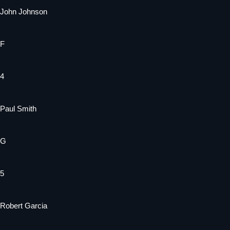
John Johnson
F
4
Paul Smith
G
5
Robert Garcia