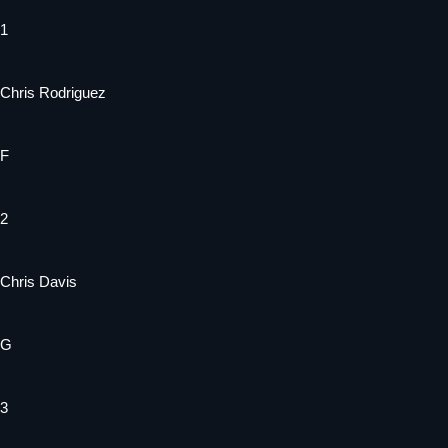
1
Chris Rodriguez
F
2
Chris Davis
G
3