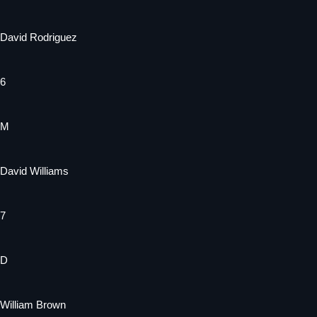
David Rodriguez
6
M
David Williams
7
D
William Brown