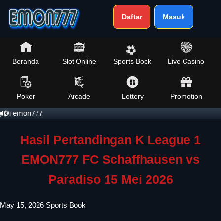
Daftar
Masuk
Beranda
Slot Online
Sports Book
Live Casino
Poker
Arcade
Lottery
Promotion
i emon777
Hasil Pertandingan K League 1
EMON777 FC Schaffhausen vs
Paradiso 15 Mei 2026
May 15, 2026
Sports Book