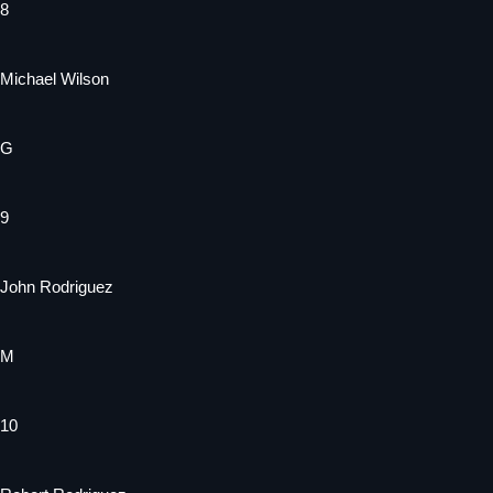
8
Michael Wilson
G
9
John Rodriguez
M
10