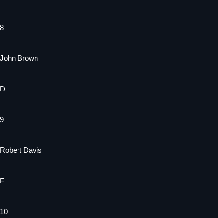
8
John Brown
D
9
Robert Davis
F
10