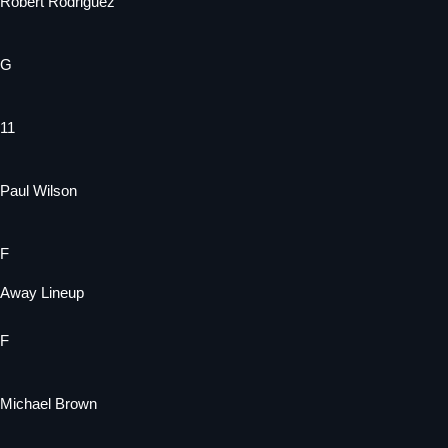
Robert Rodriguez
G
11
Paul Wilson
F
Away Lineup
F
Michael Brown