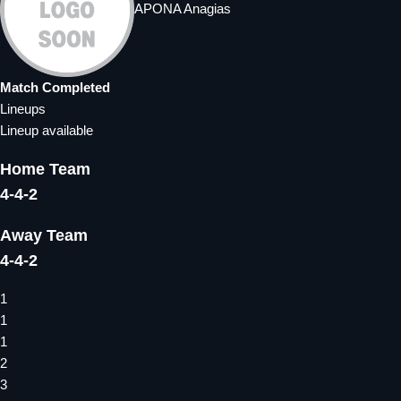
APONA Anagias
Match Completed
Lineups
Lineup available
Home Team
4-4-2
Away Team
4-4-2
1
1
1
2
3