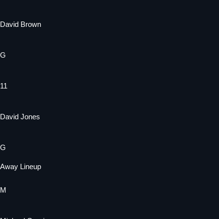
David Brown
G
11
David Jones
G
Away Lineup
M