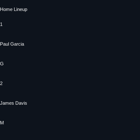
Home Lineup
1
Paul Garcia
G
2
James Davis
M