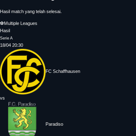
Hasil match yang telah selesai.
⚽
Multiple Leagues
Hasil
Serie A
18/04 20:30
FC Schaffhausen
vs
Paradiso