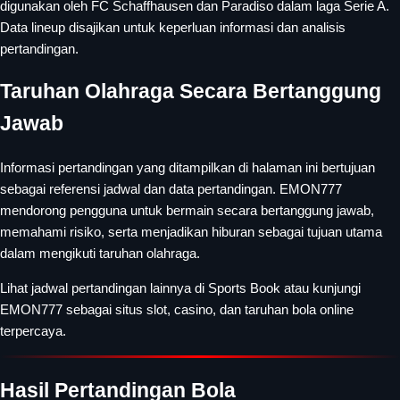
digunakan oleh FC Schaffhausen dan Paradiso dalam laga Serie A.
Data lineup disajikan untuk keperluan informasi dan analisis
pertandingan.
Taruhan Olahraga Secara Bertanggung
Jawab
Informasi pertandingan yang ditampilkan di halaman ini bertujuan
sebagai referensi jadwal dan data pertandingan. EMON777
mendorong pengguna untuk bermain secara bertanggung jawab,
memahami risiko, serta menjadikan hiburan sebagai tujuan utama
dalam mengikuti taruhan olahraga.
Lihat jadwal pertandingan lainnya di
Sports Book
atau kunjungi
EMON777
sebagai situs slot, casino, dan taruhan bola online
terpercaya.
Hasil Pertandingan Bola