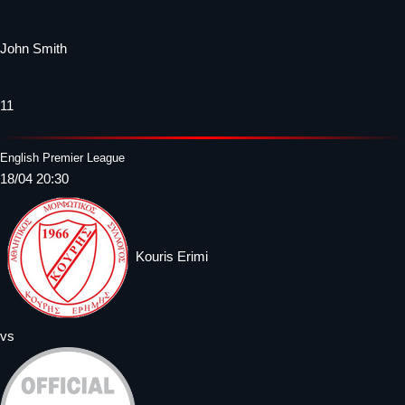
John Smith
11
English Premier League
18/04 20:30
Kouris Erimi
vs