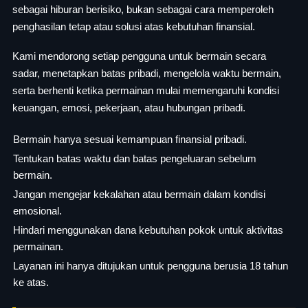
sebagai hiburan berisiko, bukan sebagai cara memperoleh
penghasilan tetap atau solusi atas kebutuhan finansial.
Kami mendorong setiap pengguna untuk bermain secara
sadar, menetapkan batas pribadi, mengelola waktu bermain,
serta berhenti ketika permainan mulai memengaruhi kondisi
keuangan, emosi, pekerjaan, atau hubungan pribadi.
Bermain hanya sesuai kemampuan finansial pribadi.
Tentukan batas waktu dan batas pengeluaran sebelum
bermain.
Jangan mengejar kekalahan atau bermain dalam kondisi
emosional.
Hindari menggunakan dana kebutuhan pokok untuk aktivitas
permainan.
Layanan ini hanya ditujukan untuk pengguna berusia 18 tahun
ke atas.