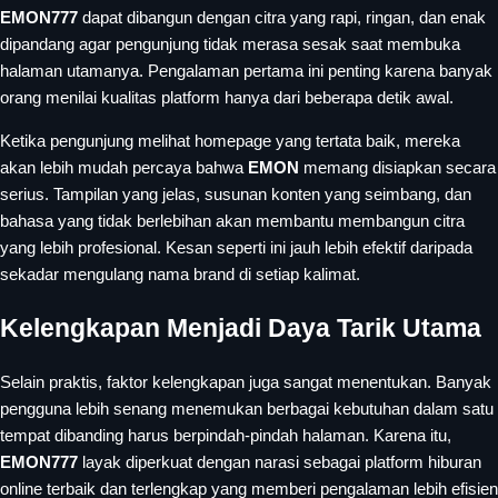
EMON777
dapat dibangun dengan citra yang rapi, ringan, dan enak
dipandang agar pengunjung tidak merasa sesak saat membuka
halaman utamanya. Pengalaman pertama ini penting karena banyak
orang menilai kualitas platform hanya dari beberapa detik awal.
Ketika pengunjung melihat homepage yang tertata baik, mereka
akan lebih mudah percaya bahwa
EMON
memang disiapkan secara
serius. Tampilan yang jelas, susunan konten yang seimbang, dan
bahasa yang tidak berlebihan akan membantu membangun citra
yang lebih profesional. Kesan seperti ini jauh lebih efektif daripada
sekadar mengulang nama brand di setiap kalimat.
Kelengkapan Menjadi Daya Tarik Utama
Selain praktis, faktor kelengkapan juga sangat menentukan. Banyak
pengguna lebih senang menemukan berbagai kebutuhan dalam satu
tempat dibanding harus berpindah-pindah halaman. Karena itu,
EMON777
layak diperkuat dengan narasi sebagai platform hiburan
online terbaik dan terlengkap yang memberi pengalaman lebih efisien