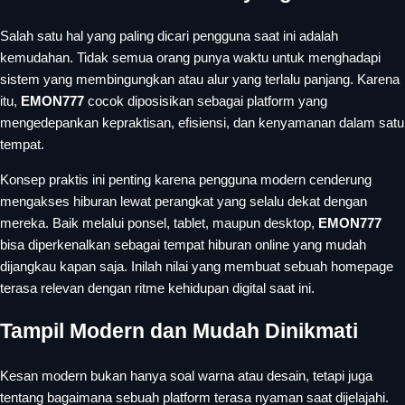
Salah satu hal yang paling dicari pengguna saat ini adalah
kemudahan. Tidak semua orang punya waktu untuk menghadapi
sistem yang membingungkan atau alur yang terlalu panjang. Karena
itu,
EMON777
cocok diposisikan sebagai platform yang
mengedepankan kepraktisan, efisiensi, dan kenyamanan dalam satu
tempat.
Konsep praktis ini penting karena pengguna modern cenderung
mengakses hiburan lewat perangkat yang selalu dekat dengan
mereka. Baik melalui ponsel, tablet, maupun desktop,
EMON777
bisa diperkenalkan sebagai tempat hiburan online yang mudah
dijangkau kapan saja. Inilah nilai yang membuat sebuah homepage
terasa relevan dengan ritme kehidupan digital saat ini.
Tampil Modern dan Mudah Dinikmati
Kesan modern bukan hanya soal warna atau desain, tetapi juga
tentang bagaimana sebuah platform terasa nyaman saat dijelajahi.