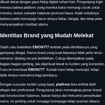
dibuat dekat dengan gaya hidup digital sehari-hari. Pengunjung ingin
merasa bahwa platform yang mereka buka memang cocok untuk
mereka, bukan sekadar halaman promosi biasa. Itulah sebabnya
bahasa pada homepage harus terasa hidup, hangat, dan tetap jelas
menyampaikan manfaat utama.
Identitas Brand yang Mudah Melekat
Salah satu kelebihan
EMON777
terletak pada identitasnya yang
gampang diingat. Nama brand yang kuat biasanya tidak perlu terus-
menerus diulang secara berlebihan. Cukup ditempatkan pada
bagian-bagian penting, lalu diperkuat lewat isi konten yang konsisten.
Cara ini membuat
EMON777
Kontak kami
tetap menonjol, tetapi
tidak terasa memaksa bagi pembaca.
Dengan susunan konten yang tepat,
platfrom
bisa terlihat lebih
elegan dan profesional. Pengunjung akan menangkap pesan brand
dari keseluruhan halaman, bukan hanya dari frekuensi penyebutan
nama. Ini penting untuk menjaga homepage tetap nyaman dibaca