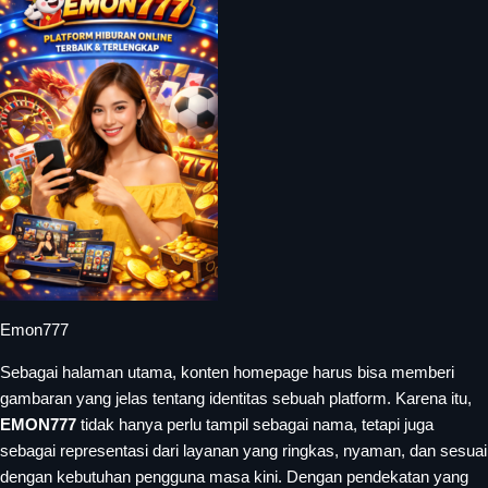
Emon777
Sebagai halaman utama, konten homepage harus bisa memberi
gambaran yang jelas tentang identitas sebuah platform. Karena itu,
EMON777
tidak hanya perlu tampil sebagai nama, tetapi juga
sebagai representasi dari layanan yang ringkas, nyaman, dan sesuai
dengan kebutuhan pengguna masa kini. Dengan pendekatan yang