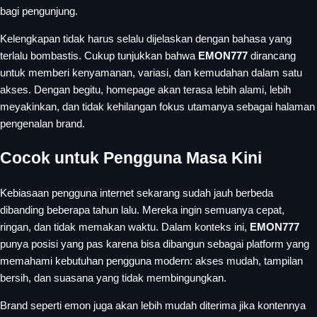
bagi pengunjung.
Kelengkapan tidak harus selalu dijelaskan dengan bahasa yang
terlalu bombastis. Cukup tunjukkan bahwa
EMON777
dirancang
untuk memberi kenyamanan, variasi, dan kemudahan dalam satu
akses. Dengan begitu, homepage akan terasa lebih alami, lebih
meyakinkan, dan tidak kehilangan fokus utamanya sebagai halaman
pengenalan brand.
Cocok untuk Pengguna Masa Kini
Kebiasaan pengguna internet sekarang sudah jauh berbeda
dibanding beberapa tahun lalu. Mereka ingin semuanya cepat,
ringan, dan tidak memakan waktu. Dalam konteks ini,
EMON777
punya posisi yang pas karena bisa dibangun sebagai platform yang
memahami kebutuhan pengguna modern: akses mudah, tampilan
bersih, dan suasana yang tidak membingungkan.
Brand seperti emon juga akan lebih mudah diterima jika kontennya