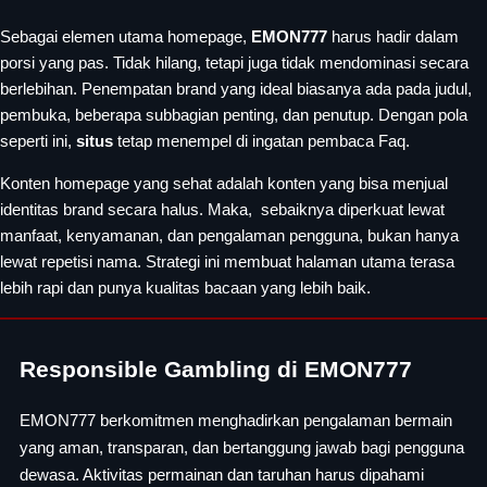
Sebagai elemen utama homepage,
EMON777
harus hadir dalam
porsi yang pas. Tidak hilang, tetapi juga tidak mendominasi secara
berlebihan. Penempatan brand yang ideal biasanya ada pada judul,
pembuka, beberapa subbagian penting, dan penutup. Dengan pola
seperti ini,
situs
tetap menempel di ingatan pembaca
Faq
.
Konten homepage yang sehat adalah konten yang bisa menjual
identitas brand secara halus. Maka, sebaiknya diperkuat lewat
manfaat, kenyamanan, dan pengalaman pengguna, bukan hanya
lewat repetisi nama. Strategi ini membuat halaman utama terasa
lebih rapi dan punya kualitas bacaan yang lebih baik.
Responsible Gambling di EMON777
EMON777 berkomitmen menghadirkan pengalaman bermain
yang aman, transparan, dan bertanggung jawab bagi pengguna
dewasa. Aktivitas permainan dan taruhan harus dipahami