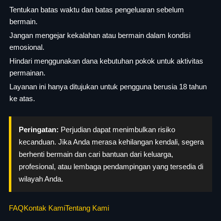
Tentukan batas waktu dan batas pengeluaran sebelum
bermain.
Jangan mengejar kekalahan atau bermain dalam kondisi
emosional.
Hindari menggunakan dana kebutuhan pokok untuk aktivitas
permainan.
Layanan ini hanya ditujukan untuk pengguna berusia 18 tahun
ke atas.
Peringatan:
Perjudian dapat menimbulkan risiko
kecanduan. Jika Anda merasa kehilangan kendali, segera
berhenti bermain dan cari bantuan dari keluarga,
profesional, atau lembaga pendampingan yang tersedia di
wilayah Anda.
FAQ
Kontak Kami
Tentang Kami