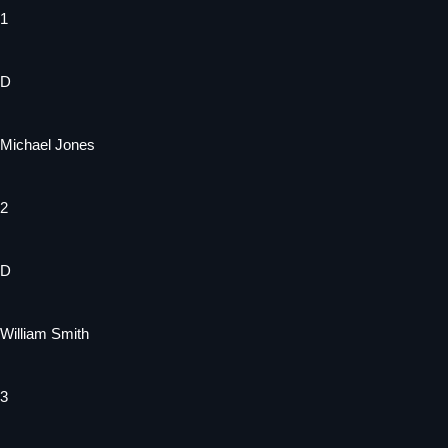
1
D
Michael Jones
2
D
William Smith
3