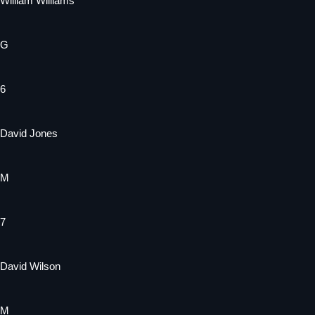
William Williams
G
6
David Jones
M
7
David Wilson
M