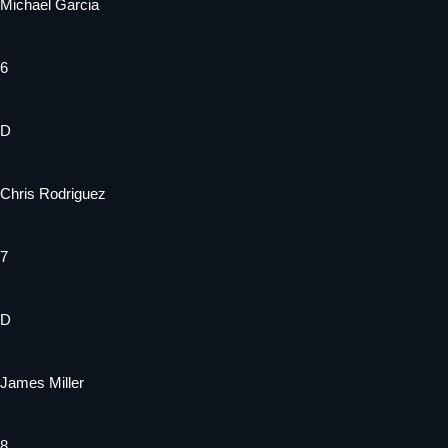
Michael Garcia
6
D
Chris Rodriguez
7
D
James Miller
8