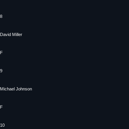
8
David Miller
F
9
Michael Johnson
F
10