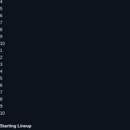
4
5
6
7
8
9
10
1
2
3
4
5
6
7
8
9
10
Starting Lineup