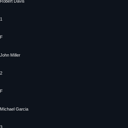
Robert Davis
1
F
John Miller
2
F
Michael Garcia
3