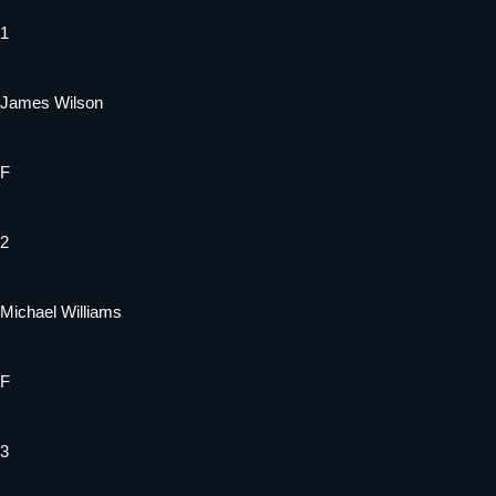
1
James Wilson
F
2
Michael Williams
F
3