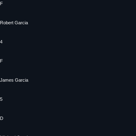
F
Robert Garcia
4
F
James Garcia
5
D