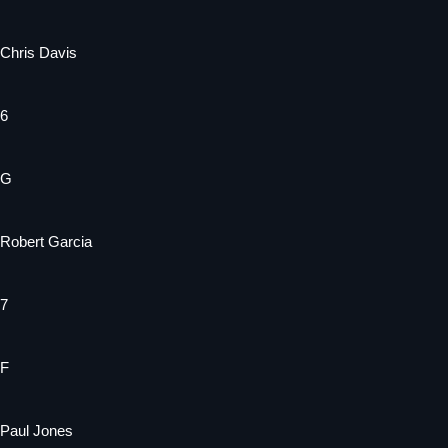
Chris Davis
6
G
Robert Garcia
7
F
Paul Jones