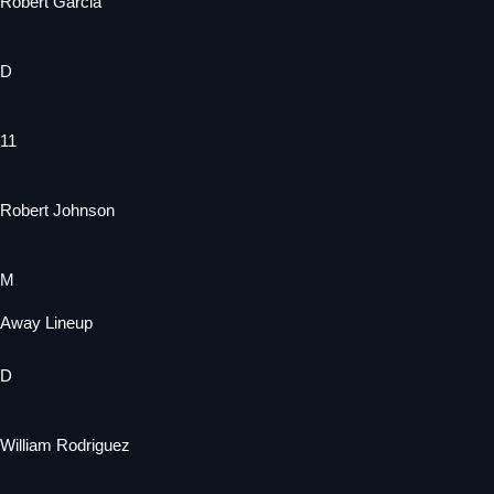
Robert Garcia
D
11
Robert Johnson
M
Away Lineup
D
William Rodriguez