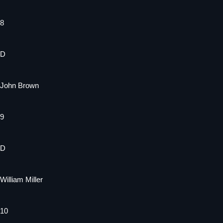
8
D
John Brown
9
D
William Miller
10