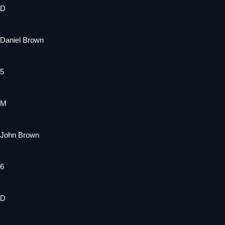
D
Daniel Brown
5
M
John Brown
6
D