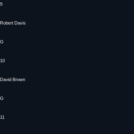
9
Robert Davis
G
10
David Brown
G
11