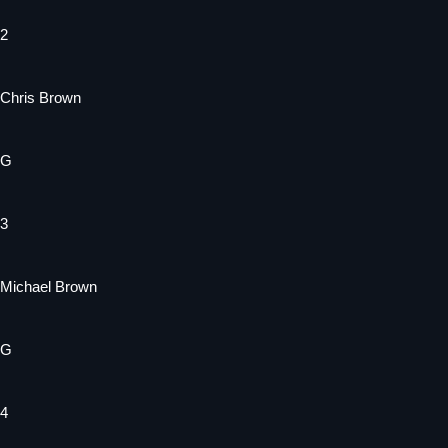
2
Chris Brown
G
3
Michael Brown
G
4