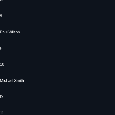
9
Paul Wilson
F
10
Michael Smith
D
11