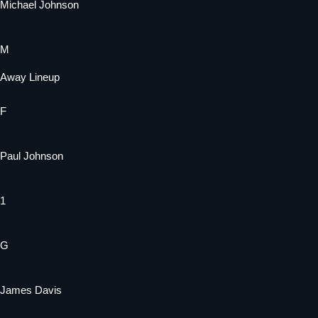
Michael Johnson
M
Away Lineup
F
Paul Johnson
1
G
James Davis