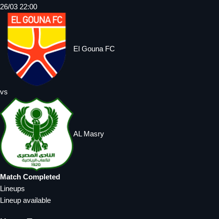
26/03 22:00
El Gouna FC
vs
AL Masry
Match Completed
Lineups
Lineup available