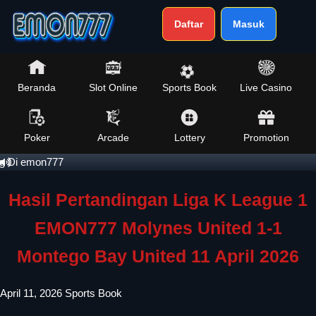
Daftar
Masuk
Beranda
Slot Online
Sports Book
Live Casino
Poker
Arcade
Lottery
Promotion
 emon777
Hasil Pertandingan Liga K League 1
EMON777 Molynes United 1-1
Montego Bay United 11 April 2026
April 11, 2026
Sports Book