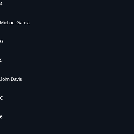
4
Michael Garcia
G
5
John Davis
G
6