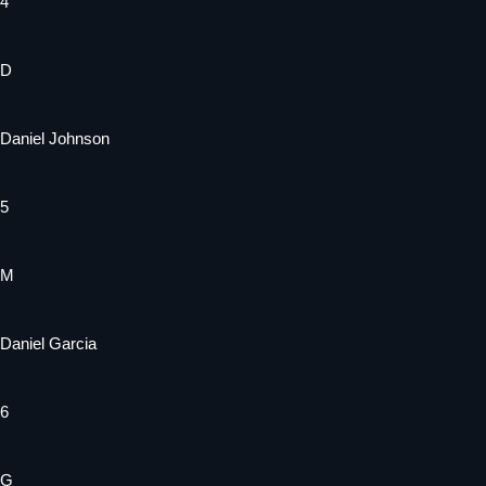
4
D
Daniel Johnson
5
M
Daniel Garcia
6
G