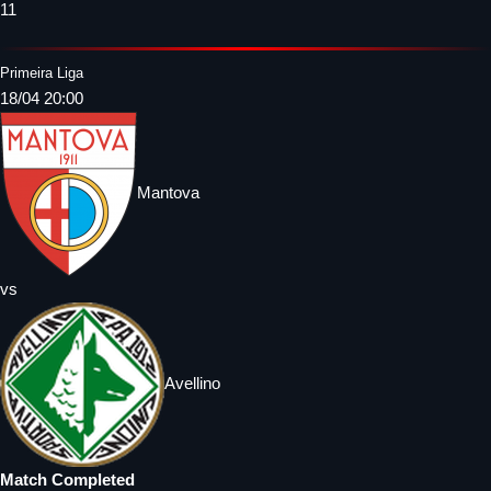
11
Primeira Liga
18/04 20:00
Mantova
vs
Avellino
Match Completed