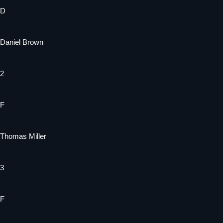
D
Daniel Brown
2
F
Thomas Miller
3
F