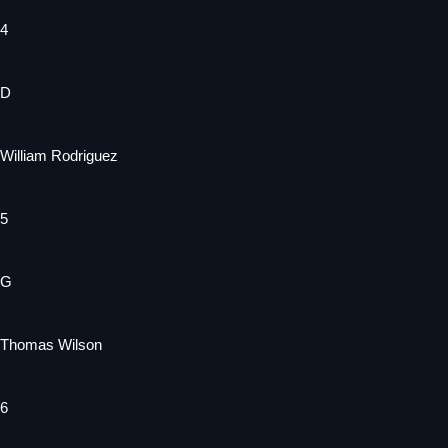
4
D
William Rodriguez
5
G
Thomas Wilson
6