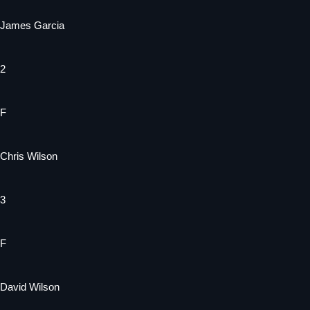
James Garcia
2
F
Chris Wilson
3
F
David Wilson