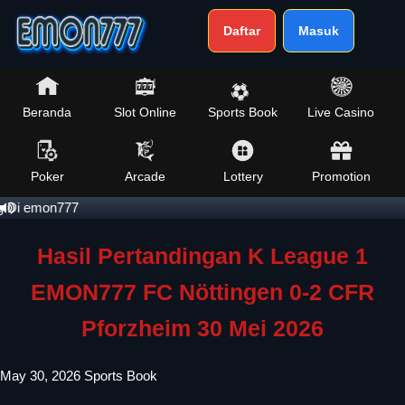
Daftar
Masuk
Beranda
Slot Online
Sports Book
Live Casino
Poker
Arcade
Lottery
Promotion
 emon777
Hasil Pertandingan K League 1
EMON777 FC Nöttingen 0-2 CFR
Pforzheim 30 Mei 2026
May 30, 2026
Sports Book