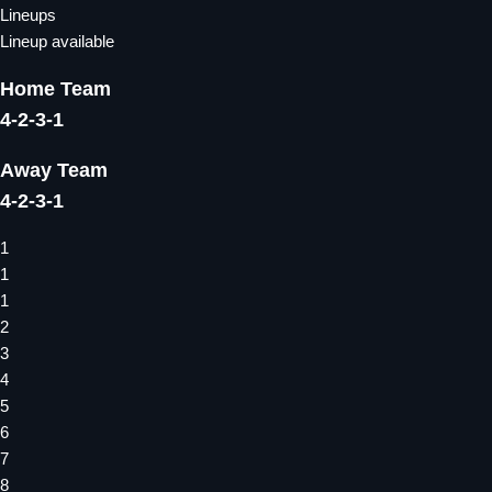
Lineups
Lineup available
Home Team
4-2-3-1
Away Team
4-2-3-1
1
1
1
2
3
4
5
6
7
8