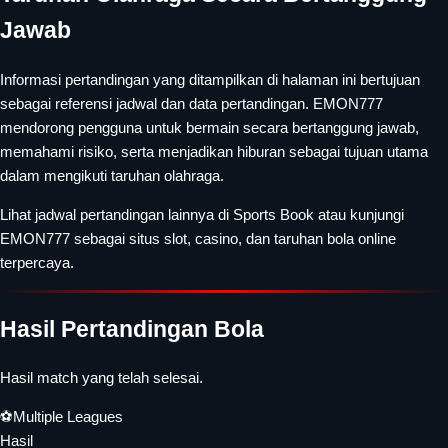
Jawab
Informasi pertandingan yang ditampilkan di halaman ini bertujuan
sebagai referensi jadwal dan data pertandingan. EMON777
mendorong pengguna untuk bermain secara bertanggung jawab,
memahami risiko, serta menjadikan hiburan sebagai tujuan utama
dalam mengikuti taruhan olahraga.
Lihat jadwal pertandingan lainnya di
Sports Book
atau kunjungi
EMON777
sebagai situs slot, casino, dan taruhan bola online
terpercaya.
Hasil Pertandingan Bola
Hasil match yang telah selesai.
⚽
Multiple Leagues
Hasil