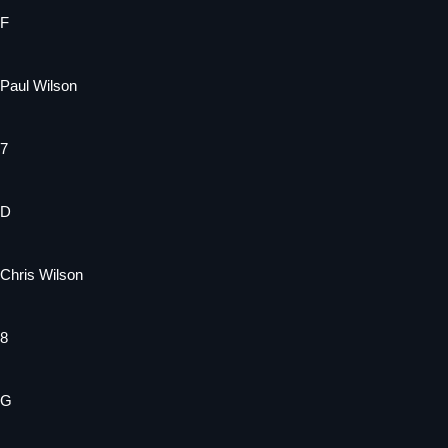
F
Paul Wilson
7
D
Chris Wilson
8
G