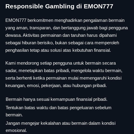
Responsible Gambling di EMON777
EMON777 berkomitmen menghadirkan pengalaman bermain
yang aman, transparan, dan bertanggung jawab bagi pengguna
dewasa. Aktivitas permainan dan taruhan harus dipahami
sebagai hiburan berisiko, bukan sebagai cara memperoleh
penghasilan tetap atau solusi atas kebutuhan finansial.
Kami mendorong setiap pengguna untuk bermain secara
sadar, menetapkan batas pribadi, mengelola waktu bermain,
serta berhenti ketika permainan mulai memengaruhi kondisi
keuangan, emosi, pekerjaan, atau hubungan pribadi.
Bermain hanya sesuai kemampuan finansial pribadi.
Tentukan batas waktu dan batas pengeluaran sebelum
bermain.
Jangan mengejar kekalahan atau bermain dalam kondisi
emosional.