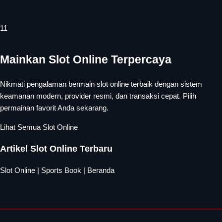
11
Mainkan Slot Online Terpercaya
Nikmati pengalaman bermain slot online terbaik dengan sistem
keamanan modern, provider resmi, dan transaksi cepat. Pilih
permainan favorit Anda sekarang.
Lihat Semua Slot Online
Artikel Slot Online Terbaru
Slot Online
|
Sports Book
|
Beranda