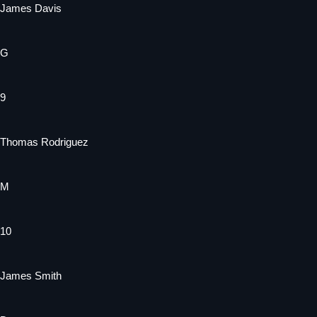
James Davis
G
9
Thomas Rodriguez
M
10
James Smith