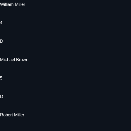
William Miller
4
D
Michael Brown
5
D
Robert Miller