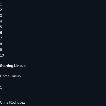
1
2
3
4
5
6
7
8
9
10
Starting Lineup
Home Lineup
1
Chris Rodriguez